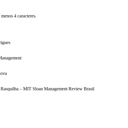
s menos 4 caracteres.
rigues
 Management
nova
uis Rasquilha – MIT Sloan Management Review Brasil