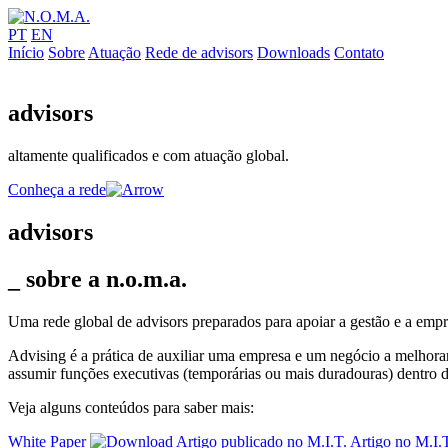
PT
EN
Início
Sobre
Atuação
Rede de advisors
Downloads
Contato
advisors
altamente qualificados e com atuação global.
Conheça a rede
advisors
_ sobre a
n.o.m.a.
Uma rede global de advisors preparados para apoiar a gestão e a empr
Advising é a prática de auxiliar uma empresa e um negócio a melhorar
assumir funções executivas (temporárias ou mais duradouras) dentro
Veja alguns conteúdos para saber mais:
White Paper
Artigo publicado no M.I.T.
Artigo no M.I.