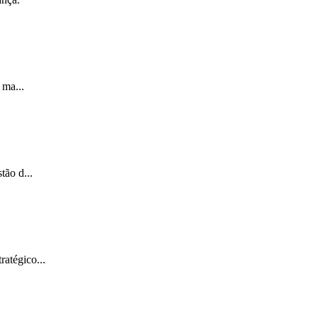
 ma...
tão d...
atégico...