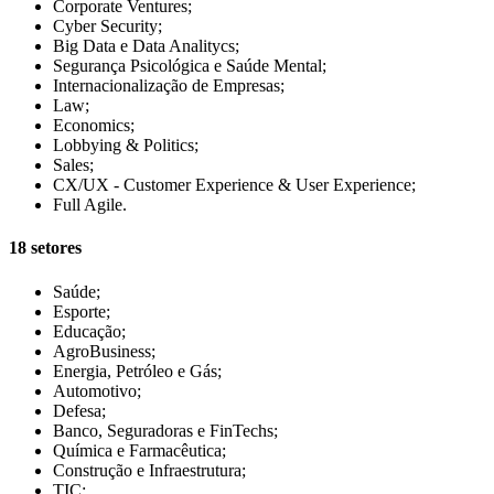
Corporate Ventures;
Cyber Security;
Big Data e Data Analitycs;
Segurança Psicológica e Saúde Mental;
Internacionalização de Empresas;
Law;
Economics;
Lobbying & Politics;
Sales;
CX/UX - Customer Experience & User Experience;
Full Agile.
18 setores
Saúde;
Esporte;
Educação;
AgroBusiness;
Energia, Petróleo e Gás;
Automotivo;
Defesa;
Banco, Seguradoras e FinTechs;
Química e Farmacêutica;
Construção e Infraestrutura;
TIC;